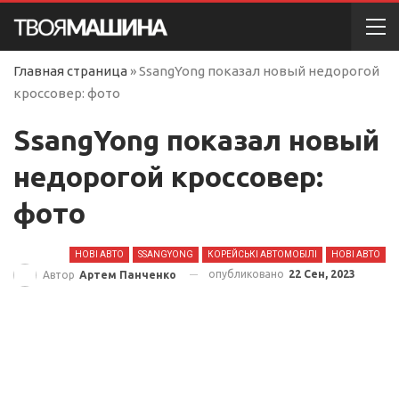
Главная страница
»
SsangYong показал новый недорогой
кроссовер: фото
SsangYong показал новый
недорогой кроссовер:
фото
НОВІ АВТО
SSANGYONG
КОРЕЙСЬКІ АВТОМОБІЛІ
НОВІ АВТО
опубликовано
22 Сен, 2023
Автор
Артем Панченко