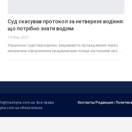
Суд скасував протокол за нетверезе водіння:
що потрібно знати водіям
14 Янв, 2023
Українські суди періодично закривають провадження через
неналежне оформлення працівниками поліції матеріалів про…
nfo@mashyna.com.ua
. Все права
Контакты/Редакция
|
Политик
yna.com.ua обязательна.