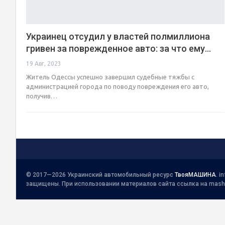
Украинец отсудил у властей полмиллиона
гривен за поврежденное авто: за что ему…
19 Авг, 2023
Житель Одессы успешно завершил судебные тяжбы с
администрацией города по поводу повреждения его авто,
получив…
© 2017—2026 Украинский автомобильный ресурс
ТвояМАШИНА
.
i
защищены. При использовании материалов сайта ссылка на mash