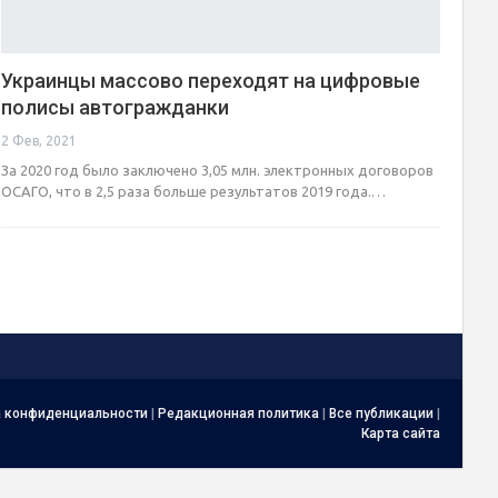
Украинцы массово переходят на цифровые
полисы автогражданки
2 Фев, 2021
За 2020 год было заключено 3,05 млн. электронных договоров
ОСАГО, что в 2,5 раза больше результатов 2019 года.…
а конфиденциальности
|
Редакционная политика
|
Все публикации
|
Карта сайта