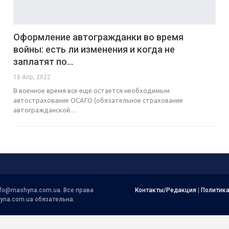
Оформление автогражданки во время
войны: есть ли изменения и когда не
заплатят по…
18 Апр, 2022
В военное время все еще остается необходимым
автострахование ОСАГО (обязательное страхование
автогражданской…
nfo@mashyna.com.ua
. Все права
Контакты/Редакция
|
Политик
yna.com.ua обязательна.