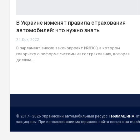
В Украине изменят правила страхования
автомобилей: что нужно знать
24 Дек, 2022
В парламент внесли законопроект №8300, в котором
говорится о реформе системы автострахования, которая
должна…
© 2017—2026 Украинский автомобильный ресурс
ТвояМАШИНА
.
i
защищены. При использовании материалов сайта ссылка на mash