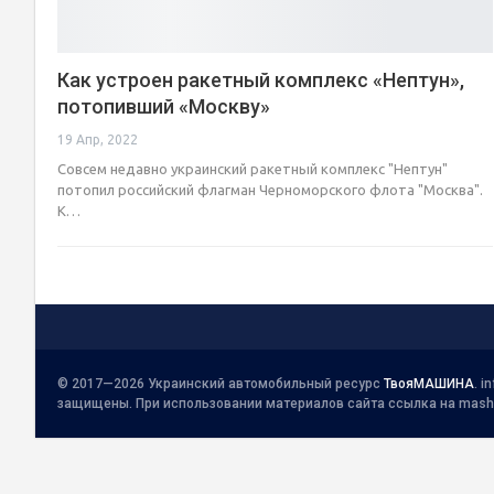
Как устроен ракетный комплекс «Нептун»,
потопивший «Москву»
19 Апр, 2022
Совсем недавно украинский ракетный комплекс "Нептун"
потопил российский флагман Черноморского флота "Москва".
К…
© 2017—2026 Украинский автомобильный ресурс
ТвояМАШИНА
.
i
защищены. При использовании материалов сайта ссылка на mash