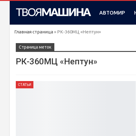
АВТОМИР
Главная страница
»
РК-360МЦ «Нептун»
Cтраница меток
РК-360МЦ «Нептун»
СТАТЬИ