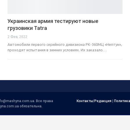
Украинская армия тестируют новые
грузовики Tatra
2 Фев, 2022
Автомобили первого серийного дивизиона РК-360МЦ «Нептун»,
проходят испытания в зимних условиях. Их заказало…
nfo@mashyna.com.ua
. Все права
Контакты/Редакция
|
Политик
yna.com.ua обязательна.