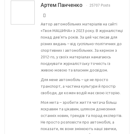
Артем Панченко
25707 Posts
Автор автомобільних матеріалів на сайті
«Твоя МАШИНА» з 2023 року. В журналістиці
понад дев’ять років. За цей час писав для
різних видань – від суспільно-політичних до
спортивних і автомобільних. За кермом з
2012-го, у своїх матеріалах намагаюсь
поєднувати журналістську точність із
живою мовою та власним досвідом.
Для мене автомобіль – це не просто
транспорт, а частина культури й простір
свободи, де кожен водій має свою історію.
Моя мета – зробити життя читача більш
яскравим та цікавим, шляхом донесення
останніх новин, трендів та порад експертів.
Не просто розповісти про автомобілі, а
показати, як вони змінюють наші звички,