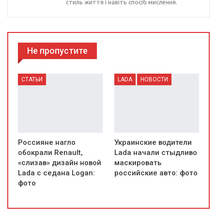
стиль життя і навіть спосіб мислення.
Не пропустите
СТАТЬИ
LADA
НОВОСТИ
Россияне нагло
Украинские водители
обокрали Renault,
Lada начали стыдливо
«слизав» дизайн новой
маскировать
Lada с седана Logan:
российские авто: фото
фото