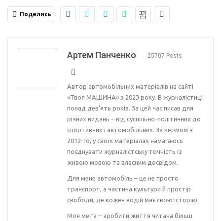
Поделись
Артем Панченко
25707 Posts
Автор автомобільних матеріалів на сайті
«Твоя МАШИНА» з 2023 року. В журналістиці
понад дев’ять років. За цей час писав для
різних видань – від суспільно-політичних до
спортивних і автомобільних. За кермом з
2012-го, у своїх матеріалах намагаюсь
поєднувати журналістську точність із
живою мовою та власним досвідом.
Для мене автомобіль – це не просто
транспорт, а частина культури й простір
свободи, де кожен водій має свою історію.
Моя мета – зробити життя читача більш