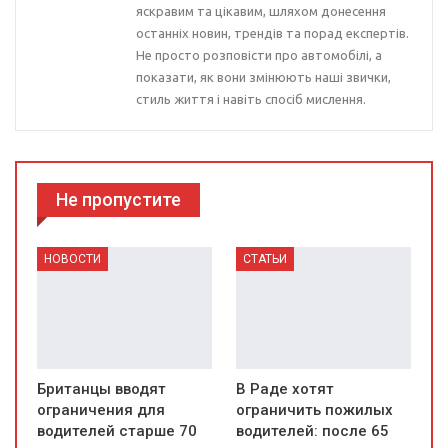
яскравим та цікавим, шляхом донесення
останніх новин, трендів та порад експертів.
Не просто розповісти про автомобілі, а
показати, як вони змінюють наші звички,
стиль життя і навіть спосіб мислення.
Не пропустите
НОВОСТИ
СТАТЬИ
Британцы вводят
В Раде хотят
ограничения для
ограничить пожилых
водителей старше 70
водителей: после 65