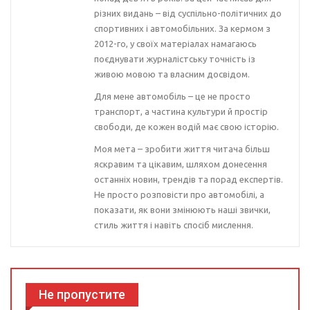
різних видань – від суспільно-політичних до
спортивних і автомобільних. За кермом з
2012-го, у своїх матеріалах намагаюсь
поєднувати журналістську точність із
живою мовою та власним досвідом.
Для мене автомобіль – це не просто
транспорт, а частина культури й простір
свободи, де кожен водій має свою історію.
Моя мета – зробити життя читача більш
яскравим та цікавим, шляхом донесення
останніх новин, трендів та порад експертів.
Не просто розповісти про автомобілі, а
показати, як вони змінюють наші звички,
стиль життя і навіть спосіб мислення.
Не пропустите