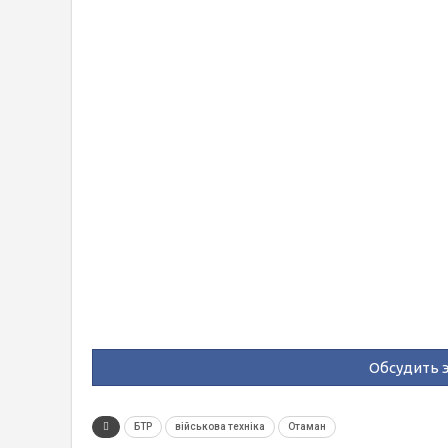
Обсудить э
БТР
військова техніка
Отаман