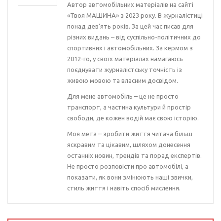
Автор автомобільних матеріалів на сайті
«Твоя МАШИНА» з 2023 року. В журналістиці
понад дев’ять років. За цей час писав для
різних видань – від суспільно-політичних до
спортивних і автомобільних. За кермом з
2012-го, у своїх матеріалах намагаюсь
поєднувати журналістську точність із
живою мовою та власним досвідом.
Для мене автомобіль – це не просто
транспорт, а частина культури й простір
свободи, де кожен водій має свою історію.
Моя мета – зробити життя читача більш
яскравим та цікавим, шляхом донесення
останніх новин, трендів та порад експертів.
Не просто розповісти про автомобілі, а
показати, як вони змінюють наші звички,
стиль життя і навіть спосіб мислення.