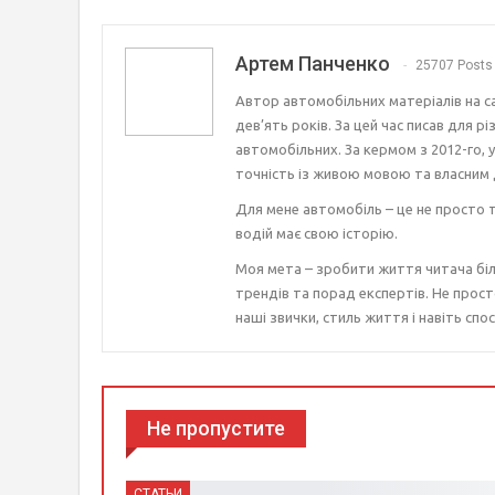
Артем Панченко
25707 Posts
Автор автомобільних матеріалів на с
дев’ять років. За цей час писав для р
автомобільних. За кермом з 2012-го, 
точність із живою мовою та власним 
Для мене автомобіль – це не просто т
водій має свою історію.
Моя мета – зробити життя читача біл
трендів та порад експертів. Не прост
наші звички, стиль життя і навіть спос
Не пропустите
СТАТЬИ