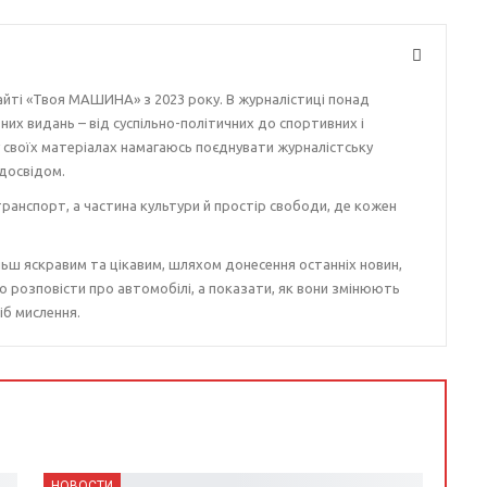
айті «Твоя МАШИНА» з 2023 року. В журналістиці понад
ізних видань – від суспільно-політичних до спортивних і
у своїх матеріалах намагаюсь поєднувати журналістську
досвідом.
ранспорт, а частина культури й простір свободи, де кожен
ьш яскравим та цікавим, шляхом донесення останніх новин,
о розповісти про автомобілі, а показати, як вони змінюють
іб мислення.
НОВОСТИ