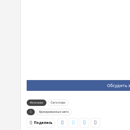
Обсудить э
Источник
Carscoops
бронированные авто
Поделись