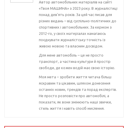
Автор автомобільних матеріалів на сайті
«Твоя МАШИНА» з 2023 року. В журналістиці
понад дев’ять років. За цей час писав для
різних видань – від суспільно-політичних до
спортивних і автомобільних. За кермом з
2012-го, у своїх матеріалах намагаюсь
поєднувати журналістську точність із
живою мовою та власним досвідом.
Для мене автомобіль – це не просто
транспорт, а частина культури й простір
свободи, де кожен водій має свою історію.
Моя мета – зробити життя читача більш
яскравим та цікавим, шляхом донесення
останніх новин, трендів та порад експертів.
Не просто розповісти про автомобілі, а
показати, як вони змінюють наші звички,
стиль життя і навіть спосіб мислення.