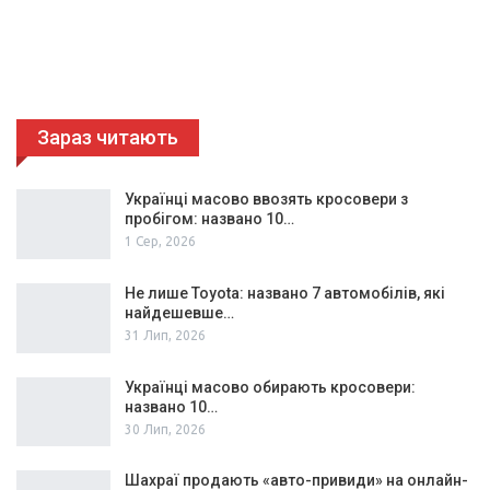
Зараз читають
Українці масово ввозять кросовери з
пробігом: названо 10…
1 Сер, 2026
Не лише Toyota: названо 7 автомобілів, які
найдешевше…
31 Лип, 2026
Українці масово обирають кросовери:
названо 10…
30 Лип, 2026
Шахраї продають «авто-привиди» на онлайн-