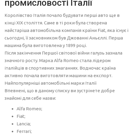
промисловості Італії
Королівство Італія почало будувати перші авто ще в
кінці ХІХ століття. Саме в ті роки була створена
найстаріша автомобільна компанія країни Fiat, яка існує і
сьогодні, її засновником був Джованні Аньєллі. Перша
машина була виготовлена у 1899 році.
Після закінчення Першої світової війни галузь зазнала
значного росту. Марка Alfa Romeo стала лідером
італійців в спортивних змаганнях. Водночас країна
активно почала виготовляти машини на експорт.
Найпопулярніші автомобільні марки Італії
Впевнені, що в даному списку ви зустрінете добре
знайомі для себе назви:
Alfa Romeo;
Fiat;
Lancia;
Ferrari;