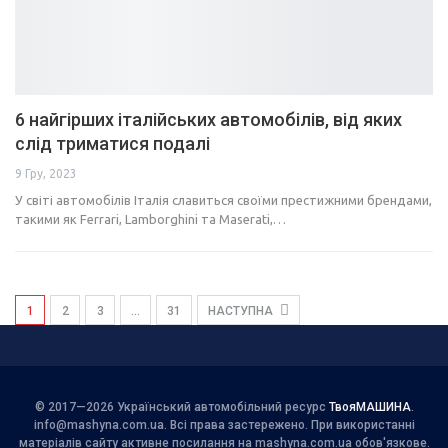
6 найгірших італійських автомобілів, від яких
слід триматися подалі
9 Гру, 2023
У світі автомобілів Італія славиться своїми престижними брендами,
такими як Ferrari, Lamborghini та Maserati,…
1
2
3
…
31
НАСТУПНА
© 2017—2026 Український автомобільний ресурс
ТвояМАШИНА
.
info@mashyna.com.ua
. Всі права застережено. При використанні
матеріалів сайту активне посилання на mashyna.com.ua обов'язкове.