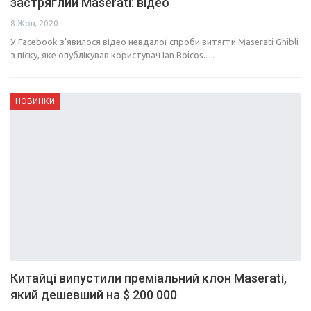
застряглий Maserati: відео
8 Жов, 2020
У Facebook з’явилося відео невдалої спроби витягти Maserati Ghibli
з піску, яке опублікував користувач Ian Boicos.…
НОВИНКИ
Китайці випустили преміальний клон Maserati,
який дешевший на $ 200 000