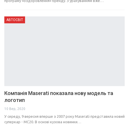
програму «оздоровлення» бренду. З урахуванням вже…
АВТОСВІТ
Компанія Maserati показала нову модель та
логотип
10 Вер, 2020
У середу, 9 вересня вперше з 2007 року Maserati представила новий
суперкар - MC20. В основі кузова новинки…