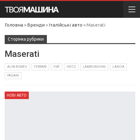
Головна
»
Бренди
»
Італійські авто
»
Maserati
Сторінка рубрики
Maserati
ALFA ROMEO
FERRARI
FIAT
IVECO
LAMBORGHINI
LANCIA
PAGANI
НОВІ АВТО