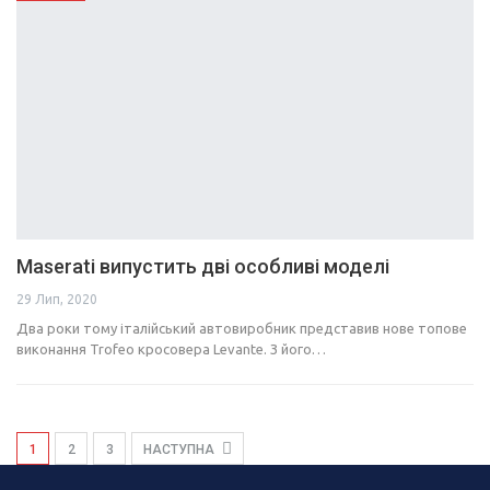
Maserati випустить дві особливі моделі
29 Лип, 2020
Два роки тому італійський автовиробник представив нове топове
виконання Trofeo кросовера Levante. З його…
1
2
3
НАСТУПНА