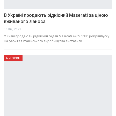
В Україні продають рідкісний Maserati за ціною
вживаного Ланоса
30 Кві, 2021
У Києві продають рідкісний седан Maserati 420S 1986 року випуску.
На раритет італійського виробництва виставили…
АВТОСВІТ