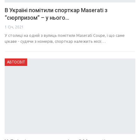
В Україні помітили спорткар Maserati з
“сюрпризом” – у нього…
1 Січ, 2021
У столиці на одній з вулиць помітили Maserati Coupe, і що саме
цікаве - судячи з номерів, спорткар належить місії…
АВТОСВІТ