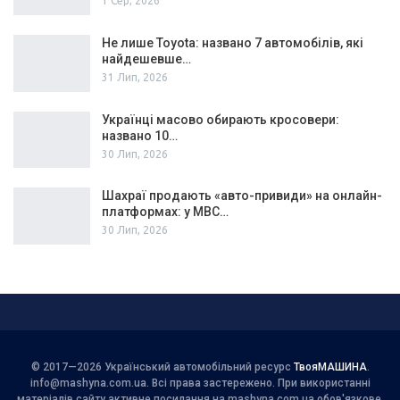
1 Сер, 2026
Не лише Toyota: названо 7 автомобілів, які
найдешевше…
31 Лип, 2026
Українці масово обирають кросовери:
названо 10…
30 Лип, 2026
Шахраї продають «авто-привиди» на онлайн-
платформах: у МВС…
30 Лип, 2026
© 2017—2026 Український автомобільний ресурс
ТвояМАШИНА
.
info@mashyna.com.ua
. Всі права застережено. При використанні
матеріалів сайту активне посилання на mashyna.com.ua обов'язкове.