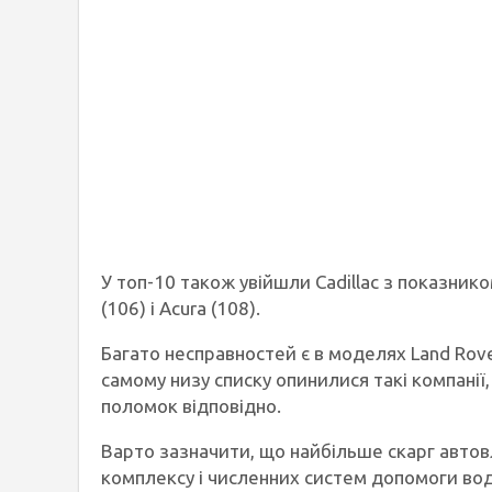
У топ-10 також увійшли Cadillac з показником
(106) і Acura (108).
Багато несправностей є в моделях Land Rove
самому низу списку опинилися такі компанії,
поломок відповідно.
Варто зазначити, що найбільше скарг авто
комплексу і численних систем допомоги вод