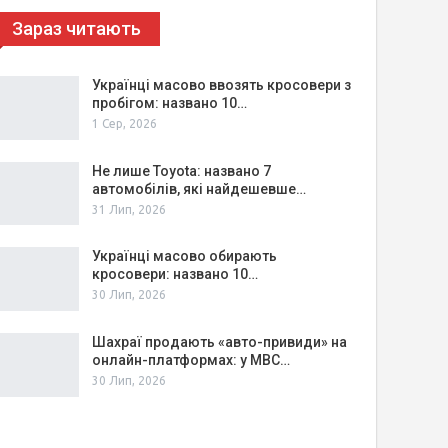
Зараз читають
Українці масово ввозять кросовери з
пробігом: названо 10…
1 Сер, 2026
Не лише Toyota: названо 7
автомобілів, які найдешевше…
31 Лип, 2026
Українці масово обирають
кросовери: названо 10…
30 Лип, 2026
Шахраї продають «авто-привиди» на
онлайн-платформах: у МВС…
30 Лип, 2026