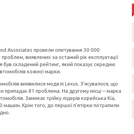
and Associates провели опитування 30 000
 проблем, виявлених за останній рік експлуатації
ня був складений рейтинг, який показує середню
автомобілів кожної марки.
мобілів виявилися моделі Lexus. З’ясувалося, що
ки припадає 81 проблема. На другому місці – марка
томобілів. Замикає трійку лідерів корейська Kia,
0 машин. Крім того, до першої п’ятірки потрапили
ідно.