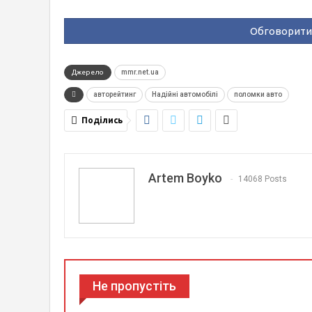
Обговорити 
Джерело
mmr.net.ua
авторейтинг
Надійні автомобілі
поломки авто
Поділись
Artem Boyko
14068 Posts
Не пропустіть