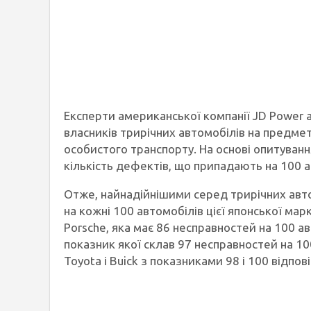
Експерти американської компанії JD Power 
власників трирічних автомобілів на предмет
особистого транспорту. На основі опитуван
кількість дефектів, що припадають на 100 
Отже, найнадійнішими серед трирічних авто
на кожні 100 автомобілів цієї японської мар
Porsche, яка має 86 несправностей на 100 ав
показник якої склав 97 несправностей на 10
Toyota і Buick з показниками 98 і 100 відпов