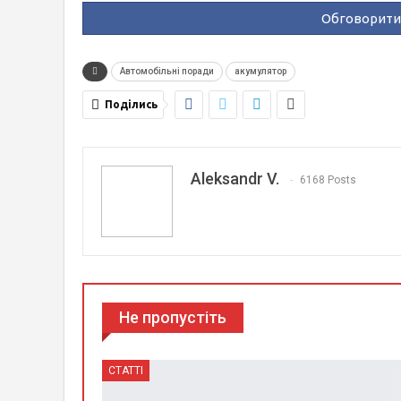
Обговорити 
Автомобільні поради
акумулятор
Поділись
Aleksandr V.
6168 Posts
Не пропустіть
СТАТТІ