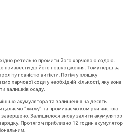
бхідно ретельно промити його харчовою содою.
оже призвести до його пошкодження. Тому перш за
роліту повністю витікти. Потім у пляшку
мо харчової соди у необхідній кількості, яку вона
ти залишків осаду.
умішшю акумулятора та залишення на десять
 видаляємо “жижу” та промиваємо комірки чистою
 завершено. Залишилося знову залити акумулятор
 зарядку. Протягом приблизно 12 годин акумулятор
ціональним.