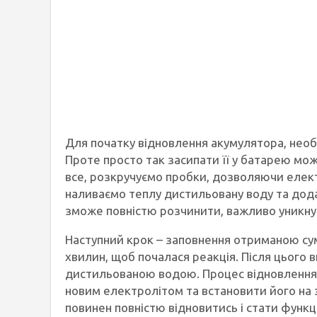
Для початку відновлення акумулятора, нео
Проте просто так засипати її у батарею м
все, розкручуємо пробки, дозволяючи елект
наливаємо теплу дистильовану воду та додає
зможе повністю розчинити, важливо уникну
Наступний крок – заповнення отриманою с
хвилин, щоб почалася реакція. Після цього
дистильованою водою. Процес відновлення
новим електролітом та встановити його на
повинен повністю відновитись і стати функ