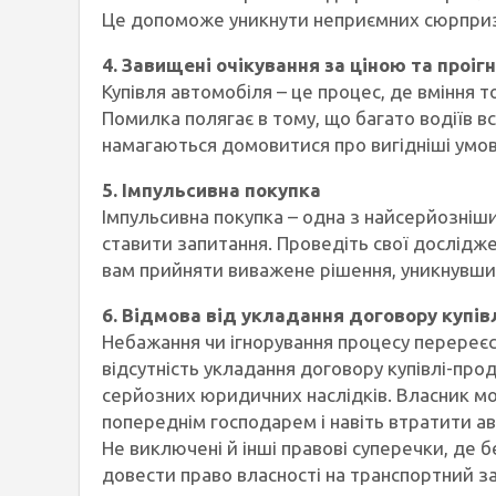
Це допоможе уникнути неприємних сюрпризі
4. Завищені очікування за ціною та проіг
Купівля автомобіля – це процес, де вміння 
Помилка полягає в тому, що багато водіїв в
намагаються домовитися про вигідніші умов
5. Імпульсивна покупка
Імпульсивна покупка – одна з найсерйозніши
ставити запитання. Проведіть свої дослідже
вам прийняти виважене рішення, уникнувши 
6. Відмова від укладання договору купів
Небажання чи ігнорування процесу перереєс
відсутність укладання договору купівлі-про
серйозних юридичних наслідків. Власник мо
попереднім господарем і навіть втратити а
Не виключені й інші правові суперечки, де 
довести право власності на транспортний за