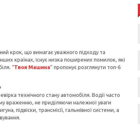
ний крок, що вимагає уважного підходу та
 інших країнах, існує низка поширених помилок, які
іля. “
Твоя Машина
” пропонує розглянути топ-6
у
вірка технічного стану автомобіля. Водії часто
му враженню, не приділяючи належної уваги
уна, підвіски, трансмісії, гальмівної системи, а
вування.