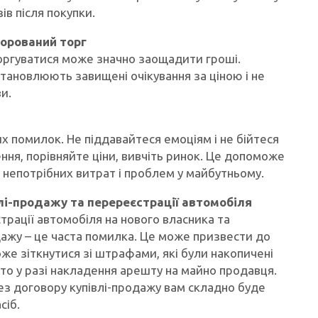
в після покупки.
норований торг
торгуватися може значно заощадити гроші.
становлюють завищені очікування за ціною і не
и.
х помилок. Не піддавайтеся емоціям і не бійтеся
ння, порівняйте ціни, вивчіть ринок. Це допоможе
непотрібних витрат і проблем у майбутньому.
лі-продажу та перереєстрації автомобіля
трації автомобіля на нового власника та
дажу – це часта помилка. Це може призвести до
же зіткнутися зі штрафами, які були накопичені
вто у разі накладення арешту на майно продавця.
без договору купівлі-продажу вам складно буде
сіб.