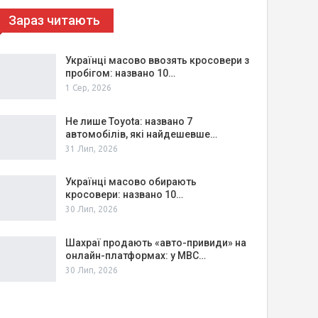
Зараз читають
Українці масово ввозять кросовери з
пробігом: названо 10…
1 Сер, 2026
Не лише Toyota: названо 7
автомобілів, які найдешевше…
31 Лип, 2026
Українці масово обирають
кросовери: названо 10…
30 Лип, 2026
Шахраї продають «авто-привиди» на
онлайн-платформах: у МВС…
30 Лип, 2026