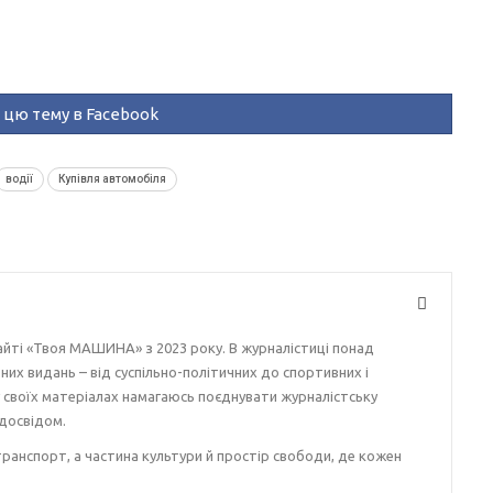
цю тему в Facebook
водії
Купівля автомобіля
айті «Твоя МАШИНА» з 2023 року. В журналістиці понад
ізних видань – від суспільно-політичних до спортивних і
у своїх матеріалах намагаюсь поєднувати журналістську
досвідом.
ранспорт, а частина культури й простір свободи, де кожен