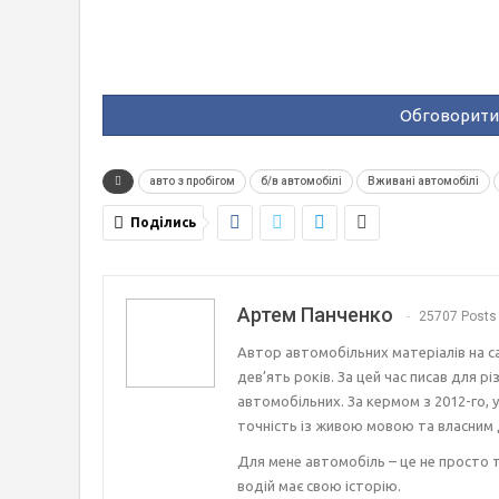
Обговорити 
авто з пробігом
б/в автомобілі
Вживані автомобілі
Поділись
Артем Панченко
25707 Posts
Автор автомобільних матеріалів на с
дев’ять років. За цей час писав для р
автомобільних. За кермом з 2012-го, 
точність із живою мовою та власним 
Для мене автомобіль – це не просто т
водій має свою історію.