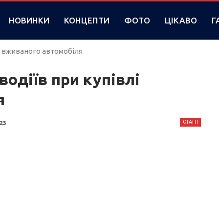
НОВИНКИ
КОНЦЕПТИ
ФОТО
ЦІКАВО
Г
і вживаного автомобіля
одіїв при купівлі
я
СТАТТІ
023