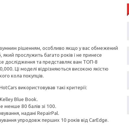
розумним рішенням, особливо якщо у вас обмежений
 який прослужить багато років і не принесе
оке дослідження та представляє вам ТОП-8
0,000. Ці моделі відрізняються високою якістю
кого кола покупців.
HotCars використовував такі критерії:
elley Blue Book.
 не менше 80 балів зі 100.
вування, надані RepairPal.
вування упродовж перших 10 років від CarEdge.