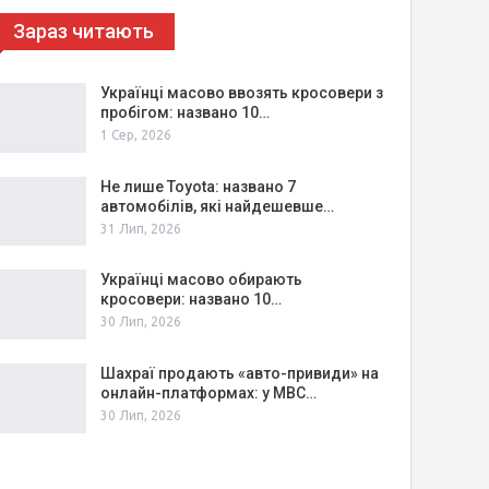
Зараз читають
Українці масово ввозять кросовери з
пробігом: названо 10…
1 Сер, 2026
Не лише Toyota: названо 7
автомобілів, які найдешевше…
31 Лип, 2026
Українці масово обирають
кросовери: названо 10…
30 Лип, 2026
Шахраї продають «авто-привиди» на
онлайн-платформах: у МВС…
30 Лип, 2026