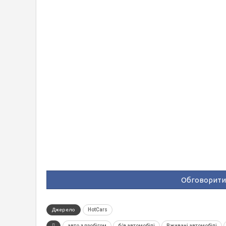
Обговорити 
Джерело
HotCars
авто з пробігом
б/в автомобілі
Вживані автомобілі