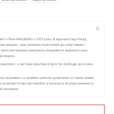
айті «Твоя МАШИНА» з 2023 року. В журналістиці понад
ізних видань – від суспільно-політичних до спортивних і
у своїх матеріалах намагаюсь поєднувати журналістську
досвідом.
ранспорт, а частина культури й простір свободи, де кожен
ьш яскравим та цікавим, шляхом донесення останніх новин,
о розповісти про автомобілі, а показати, як вони змінюють
іб мислення.