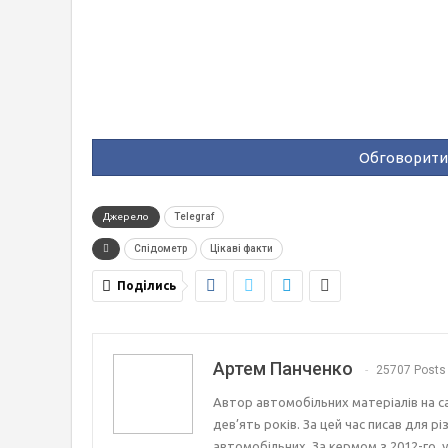
Обговорити 
Джерело
Telegraf
Спідометр
Цікаві факти
Поділись
Артем Панченко
25707 Posts
Автор автомобільних матеріалів на с
дев’ять років. За цей час писав для р
автомобільних. За кермом з 2012-го, 