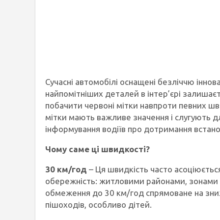
Сучасні автомобілі оснащені безліччю іннова
найпомітніших деталей в інтер’єрі залишаєт
побачити червоні мітки навпроти певних швид
мітки мають важливе значення і слугують д
інформування водіїв про дотримання встан
Чому саме ці швидкості?
30 км/год
– Ця швидкість часто асоціюєтьс
обережність: житловими районами, зонами б
обмеження до 30 км/год спрямоване на зни
пішоходів, особливо дітей.