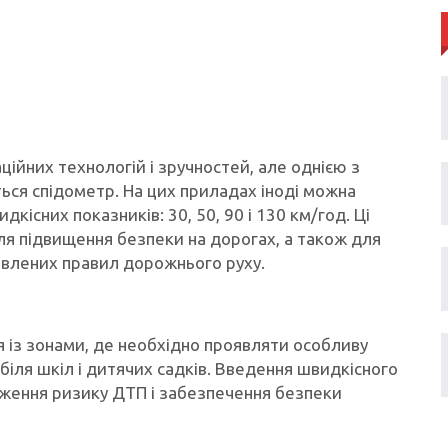
ційних технологій і зручностей, але однією з
ься спідометр. На цих приладах іноді можна
кісних показників: 30, 50, 90 і 130 км/год. Ці
ля підвищення безпеки на дорогах, а також для
овлених правил дорожнього руху.
я із зонами, де необхідно проявляти особливу
іля шкіл і дитячих садків. Введення швидкісного
ження ризику ДТП і забезпечення безпеки