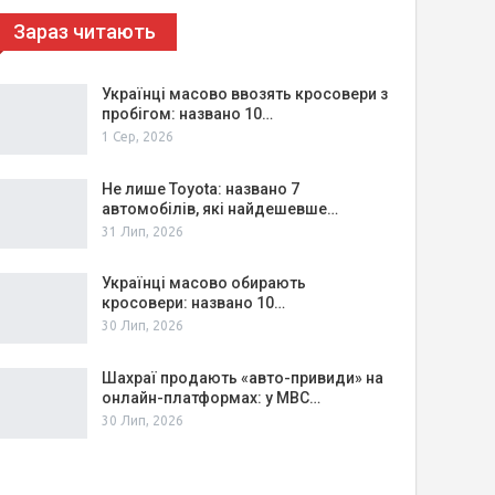
Зараз читають
Українці масово ввозять кросовери з
пробігом: названо 10…
1 Сер, 2026
Не лише Toyota: названо 7
автомобілів, які найдешевше…
31 Лип, 2026
Українці масово обирають
кросовери: названо 10…
30 Лип, 2026
Шахраї продають «авто-привиди» на
онлайн-платформах: у МВС…
30 Лип, 2026