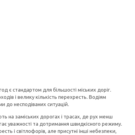
од є стандартом для більшості міських доріг.
оходів і велику кількість перехресть. Водіям
ми до несподіваних ситуацій.
ть на заміських дорогах і трасах, де рух менш
магає уважності та дотримання швидкісного режиму.
сть і світлофорів, але присутні інші небезпеки,