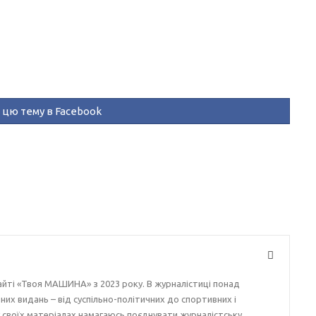
цю тему в Facebook
айті «Твоя МАШИНА» з 2023 року. В журналістиці понад
ізних видань – від суспільно-політичних до спортивних і
у своїх матеріалах намагаюсь поєднувати журналістську