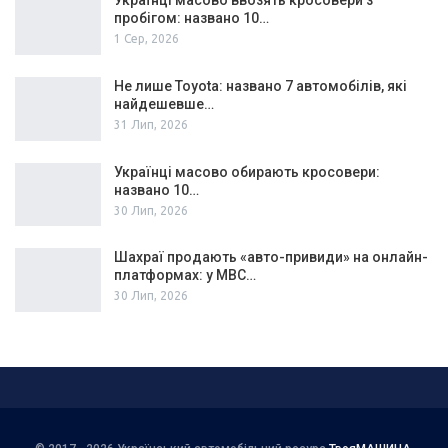
Українці масово ввозять кросовери з
пробігом: названо 10…
1 Сер, 2026
Не лише Toyota: названо 7 автомобілів, які
найдешевше…
31 Лип, 2026
Українці масово обирають кросовери:
названо 10…
30 Лип, 2026
Шахраї продають «авто-привиди» на онлайн-
платформах: у МВС…
30 Лип, 2026