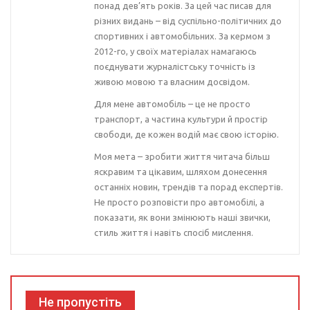
понад дев’ять років. За цей час писав для
різних видань – від суспільно-політичних до
спортивних і автомобільних. За кермом з
2012-го, у своїх матеріалах намагаюсь
поєднувати журналістську точність із
живою мовою та власним досвідом.
Для мене автомобіль – це не просто
транспорт, а частина культури й простір
свободи, де кожен водій має свою історію.
Моя мета – зробити життя читача більш
яскравим та цікавим, шляхом донесення
останніх новин, трендів та порад експертів.
Не просто розповісти про автомобілі, а
показати, як вони змінюють наші звички,
стиль життя і навіть спосіб мислення.
Не пропустіть