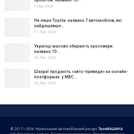
пробігом: названо 10…
1 Сер, 2026
Не лише Toyota: названо 7 автомобілів, які
найдешевше…
31 Лип, 2026
Українці масово обирають кросовери:
названо 10…
30 Лип, 2026
Шахраї продають «авто-привиди» на онлайн-
платформах: у МВС…
30 Лип, 2026
© 2017—2026 Український автомобільний ресурс
ТвояМАШИНА
.