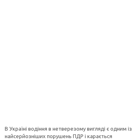
В Україні водіння в нетверезому вигляді є одним із
найсерйозніших порушень ПДР і карається