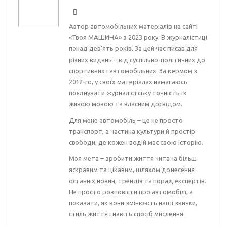
Автор автомобільних матеріалів на сайті
«Твоя МАШИНА» з 2023 року. В журналістиці
понад дев’ять років. За цей час писав для
різних видань – від суспільно-політичних до
спортивних і автомобільних. За кермом з
2012-го, у своїх матеріалах намагаюсь
поєднувати журналістську точність із
живою мовою та власним досвідом.
Для мене автомобіль – це не просто
транспорт, а частина культури й простір
свободи, де кожен водій має свою історію.
Моя мета – зробити життя читача більш
яскравим та цікавим, шляхом донесення
останніх новин, трендів та порад експертів.
Не просто розповісти про автомобілі, а
показати, як вони змінюють наші звички,
стиль життя і навіть спосіб мислення.