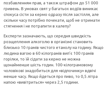
позбавленням прав, а також штрафом до 51 000
гривень. В умовах свят у багатьох водіїв виникає
спокуса сісти за кермо одразу після застілля, але
скільки часу потрібно почекати, щоб не отримати
стягнення і не потрапити в халепу?
Експерти зазначають, що середня швидкість
розщеплення алкоголю в організмі становить
близько 10 грамів чистого етанолу на годину. Якщо
людина вагою в 60 кілограмів вип’є 100 грамів
горілки, то їй сідати за кермо не можна
щонайменше шість годин. 100-кілограмовому
чоловікові знадобиться для «відпочинку» вдвічі
менше часу. Якщо йдеться про пиво, то 0,5 літра
напою «вивітриться» через 2,5 години.