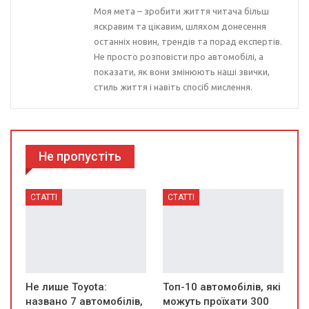
Моя мета – зробити життя читача більш
яскравим та цікавим, шляхом донесення
останніх новин, трендів та порад експертів.
Не просто розповісти про автомобілі, а
показати, як вони змінюють наші звички,
стиль життя і навіть спосіб мислення.
Не пропустіть
СТАТТІ
СТАТТІ
Не лише Toyota:
Топ-10 автомобілів, які
названо 7 автомобілів,
можуть проїхати 300