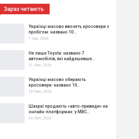
Зараз читають
Українці масово ввозять кросовери з
пробігом: названо 10…
1 Сер, 2026
Не лише Toyota: названо 7
автомобілів, які найдешевше…
31 Лип, 2026
Українці масово обирають
кросовери: названо 10…
30 Лип, 2026
Шахраї продають «авто-привиди» на
онлайн-платформах: у МВС…
30 Лип, 2026