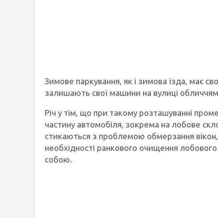
Зимове паркування, як і зимова їзда, має сво
залишають свої машини на вулиці обличчям 
Річ у тім, що при такому розташуванні про
частину автомобіля, зокрема на лобове скло
стикаються з проблемою обмерзання вікон, 
необхідності ранкового очищення лобового с
собою.