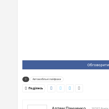
Обговорити 
Автомобільні лайфхаки
Поділись
Артем Панченко
25707 Posts