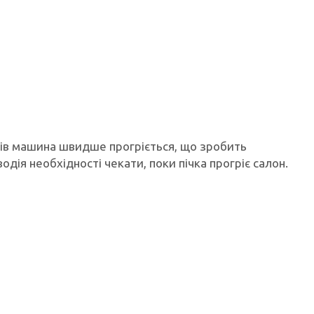
ів машина швидше прогріється, що зробить
дія необхідності чекати, поки пічка прогріє салон.