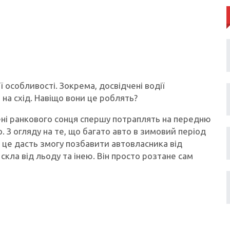
ї особливості. Зокрема, досвідчені водії
на схід. Навіщо вони це роблять?
мені ранкового сонця спершу потраплять на передню
. З огляду на те, що багато авто в зимовий період
це дасть змогу позбавити автовласника від
кла від льоду та інею. Він просто розтане сам