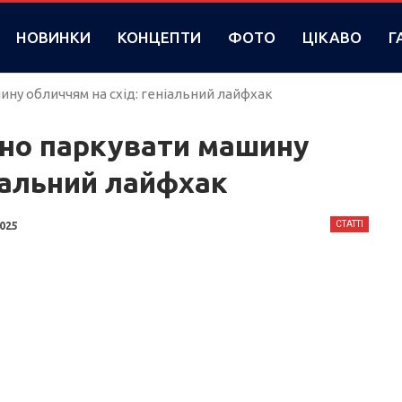
НОВИНКИ
КОНЦЕПТИ
ФОТО
ЦІКАВО
Г
ну обличчям на схід: геніальний лайфхак
бно паркувати машину
іальний лайфхак
СТАТТІ
2025