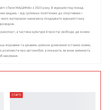
айті «Твоя МАШИНА» з 2023 року. В журналістиці понад
ізних видань – від суспільно-політичних до спортивних і
у своїх матеріалах намагаюсь поєднувати журналістську
досвідом.
ранспорт, а частина культури й простір свободи, де кожен
ьш яскравим та цікавим, шляхом донесення останніх новин,
о розповісти про автомобілі, а показати, як вони змінюють
іб мислення.
СТАТТІ