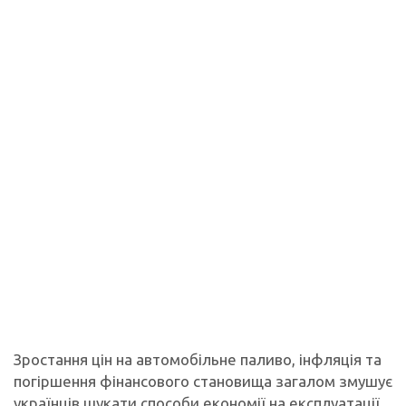
Зростання цін на автомобільне паливо, інфляція та
погіршення фінансового становища загалом змушує
українців шукати способи економії на експлуатації