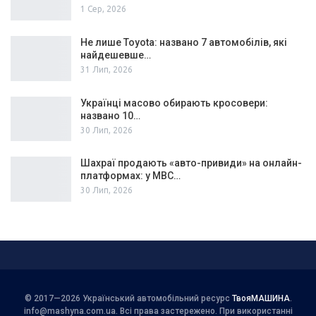
1 Сер, 2026
Не лише Toyota: названо 7 автомобілів, які
найдешевше…
31 Лип, 2026
Українці масово обирають кросовери:
названо 10…
30 Лип, 2026
Шахраї продають «авто-привиди» на онлайн-
платформах: у МВС…
30 Лип, 2026
© 2017—2026 Український автомобільний ресурс
ТвояМАШИНА
.
info@mashyna.com.ua
. Всі права застережено. При використанні