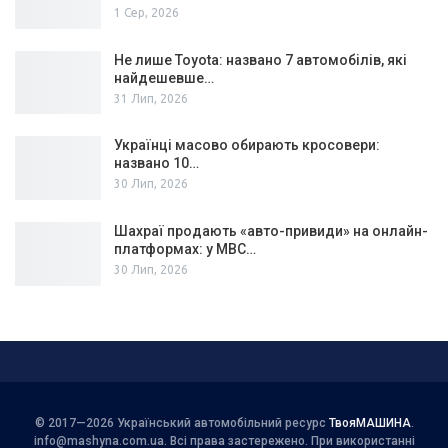
1 Сер, 2026
Не лише Toyota: названо 7 автомобілів, які
найдешевше…
31 Лип, 2026
Українці масово обирають кросовери:
названо 10…
30 Лип, 2026
Шахраї продають «авто-привиди» на онлайн-
платформах: у МВС…
30 Лип, 2026
© 2017—2026 Український автомобільний ресурс
ТвояМАШИНА
.
info@mashyna.com.ua
. Всі права застережено. При використанні