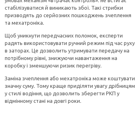
умовах механізм «втрачає контроль»: не встигає
стабілізуватися й виникають збої. Такі стрибки
призводять до серйозних пошкоджень зчеплення
та мехатроніка.
Щоб уникнути передчасних поломок, експерти
радять використовувати ручний режим під час руху
в заторах. Це дозволить утримувати передачу на
потрібному рівні, знижуючи навантаження на
коробку і зменшуючи ризик перегріву.
Заміна зчеплення або мехатроніка може коштувати
значну суму. Тому краще приділяти увагу дрібницям
у стилі водіння, що дозволить зберегти РКП у
відмінному стані на довгі роки.