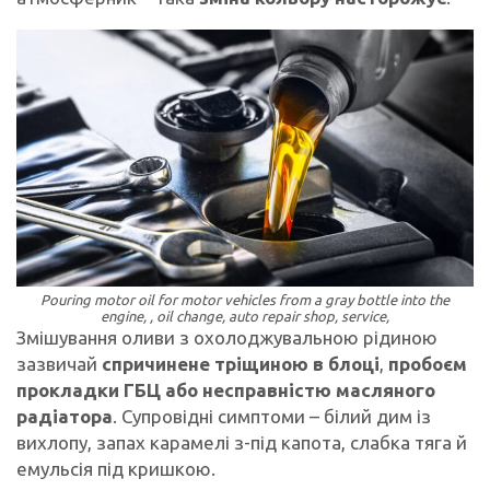
Pouring motor oil for motor vehicles from a gray bottle into the
engine, , oil change, auto repair shop, service,
Змішування оливи з охолоджувальною рідиною
зазвичай
спричинене тріщиною в блоці
,
пробоєм
прокладки ГБЦ або несправністю масляного
радіатора
. Супровідні симптоми – білий дим із
вихлопу, запах карамелі з-під капота, слабка тяга й
емульсія під кришкою.