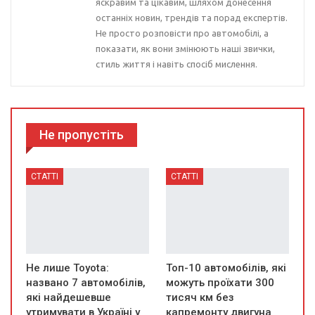
яскравим та цікавим, шляхом донесення
останніх новин, трендів та порад експертів.
Не просто розповісти про автомобілі, а
показати, як вони змінюють наші звички,
стиль життя і навіть спосіб мислення.
Не пропустіть
СТАТТІ
СТАТТІ
Не лише Toyota:
Топ-10 автомобілів, які
названо 7 автомобілів,
можуть проїхати 300
які найдешевше
тисяч км без
утримувати в Україні у
капремонту двигуна