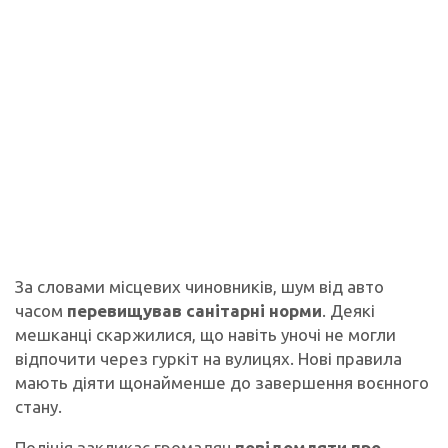
За словами місцевих чиновників, шум від авто
часом
перевищував санітарні норми
. Деякі
мешканці скаржилися, що навіть уночі не могли
відпочити через гуркіт на вулицях. Нові правила
мають діяти щонайменше до завершення воєнного
стану.
Поліція закликає громадян
повідомляти про