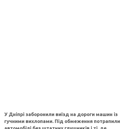
У Дніпрі заборонили виїзд на дороги машин із
гучними вихлопами. Під обмеження потрапили
автомобілі без штатних глушників і ті, де