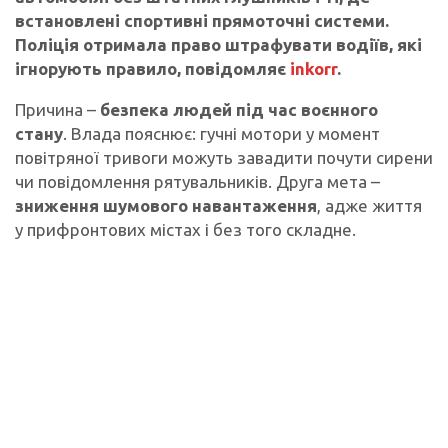
встановлені спортивні прямоточні системи.
Поліція отримала право штрафувати водіїв, які
ігнорують правило, повідомляє
inkorr
.
Причина –
безпека людей під час воєнного
стану
. Влада пояснює: гучні мотори у момент
повітряної тривоги можуть завадити почути сирени
чи повідомлення рятувальників. Друга мета –
зниження шумового навантаження
, адже життя
у прифронтових містах і без того складне.