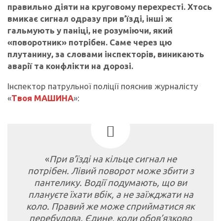
правильно діяти на круговому перехресті. Хтось
вмикає сигнал одразу при в’їзді, інші ж
гальмують у паніці, не розуміючи, який
«поворотник» потрібен. Саме через цю
плутанину, за словами інспекторів, виникають
аварії та конфлікти на дорозі.
Інспектор патрульної поліції пояснив журналісту
«
Твоя МАШИНА
»:
«
При в’їзді на кільце сигнал не
потрібен. Лівий поворот може збити з
пантелику. Водії подумають, що ви
плануєте їхати вбік, а не заїжджати на
коло. Правий же може сприйматися як
перебудова. Єдине, коли обов’язково