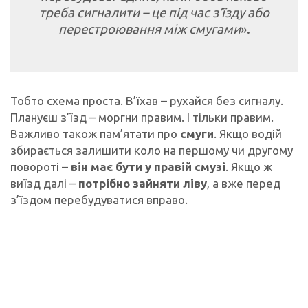
треба сигналити – це під час з’їзду або
перестроювання між смугами
».
Тобто схема проста. В’їхав – рухайся без сигналу.
Плануєш з’їзд – моргни правим. І тільки правим.
Важливо також пам’ятати про
смуги
. Якщо водій
збирається залишити коло на першому чи другому
повороті –
він має бути у правій смузі
. Якщо ж
виїзд далі –
потрібно зайняти ліву
, а вже перед
з’їздом перебудуватися вправо.