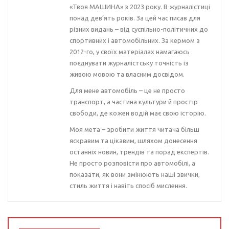
«Твоя МАШИНА» з 2023 року. В журналістиці
понад дев’ять років. За цей час писав для
різних видань – від суспільно-політичних до
спортивних і автомобільних. За кермом з
2012-го, у своїх матеріалах намагаюсь
поєднувати журналістську точність із
живою мовою та власним досвідом.
Для мене автомобіль – це не просто
транспорт, а частина культури й простір
свободи, де кожен водій має свою історію.
Моя мета – зробити життя читача більш
яскравим та цікавим, шляхом донесення
останніх новин, трендів та порад експертів.
Не просто розповісти про автомобілі, а
показати, як вони змінюють наші звички,
стиль життя і навіть спосіб мислення.