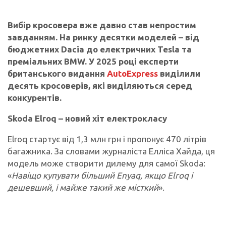
Вибір кросовера вже давно став непростим
завданням. На ринку десятки моделей – від
бюджетних Dacia до електричних Tesla та
преміальних BMW. У 2025 році експерти
британського видання
AutoExpress
виділили
десять кросоверів, які виділяються серед
конкурентів.
Skoda Elroq – новий хіт електрокласу
Elroq стартує від 1,3 млн грн і пропонує 470 літрів
багажника. За словами журналіста Елліса Хайда, ця
модель може створити дилему для самої Skoda:
«
Навіщо купувати більший Enyaq, якщо Elroq і
дешевший, і майже такий же місткий
».