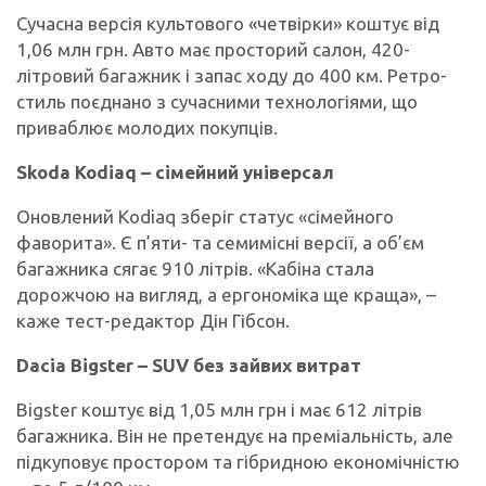
Сучасна версія культового «четвірки» коштує від
1,06 млн грн. Авто має просторий салон, 420-
літровий багажник і запас ходу до 400 км. Ретро-
стиль поєднано з сучасними технологіями, що
приваблює молодих покупців.
Skoda Kodiaq – сімейний універсал
Оновлений Kodiaq зберіг статус «сімейного
фаворита». Є п’яти- та семимісні версії, а об’єм
багажника сягає 910 літрів. «Кабіна стала
дорожчою на вигляд, а ергономіка ще краща», –
каже тест-редактор Дін Гібсон.
Dacia Bigster – SUV без зайвих витрат
Bigster коштує від 1,05 млн грн і має 612 літрів
багажника. Він не претендує на преміальність, але
підкуповує простором та гібридною економічністю