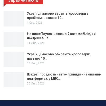
Зараз читають
Українці масово ввозять кросовери з
пробігом: названо 10…
1 Сер, 2026
Не лише Toyota: названо 7 автомобілів, які
найдешевше…
31 Лип, 2026
Українці масово обирають кросовери:
названо 10…
30 Лип, 2026
Шахраї продають «авто-привиди» на онлайн-
платформах: у МВС…
30 Лип, 2026