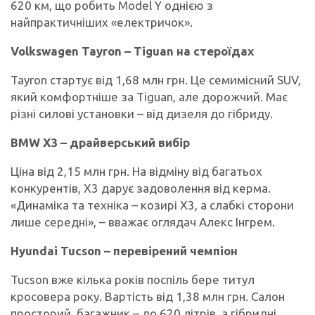
620 км, що робить Model Y однією з
найпрактичніших «електричок».
Volkswagen Tayron – Tiguan на стероїдах
Tayron стартує від 1,68 млн грн. Це семимісний SUV,
який комфортніше за Tiguan, але дорожчий. Має
різні силові установки – від дизеля до гібриду.
BMW X3 – драйверський вибір
Ціна від 2,15 млн грн. На відміну від багатьох
конкурентів, X3 дарує задоволення від керма.
«Динаміка та техніка – козирі X3, а слабкі сторони
лише середні», – вважає оглядач Алекс Інгрем.
Hyundai Tucson – перевірений чемпіон
Tucson вже кілька років поспіль бере титул
кросовера року. Вартість від 1,38 млн грн. Салон
просторий, багажник – до 620 літрів, а гібридні