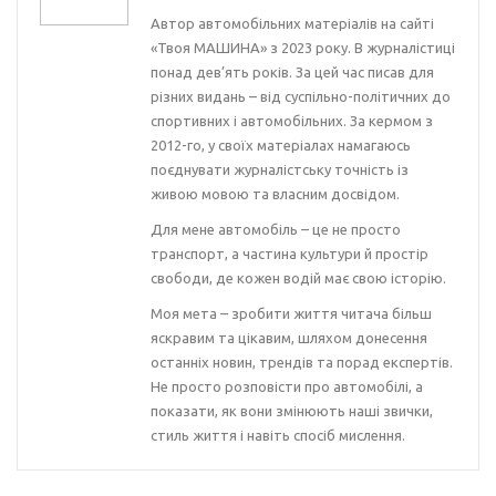
Автор автомобільних матеріалів на сайті
«Твоя МАШИНА» з 2023 року. В журналістиці
понад дев’ять років. За цей час писав для
різних видань – від суспільно-політичних до
спортивних і автомобільних. За кермом з
2012-го, у своїх матеріалах намагаюсь
поєднувати журналістську точність із
живою мовою та власним досвідом.
Для мене автомобіль – це не просто
транспорт, а частина культури й простір
свободи, де кожен водій має свою історію.
Моя мета – зробити життя читача більш
яскравим та цікавим, шляхом донесення
останніх новин, трендів та порад експертів.
Не просто розповісти про автомобілі, а
показати, як вони змінюють наші звички,
стиль життя і навіть спосіб мислення.