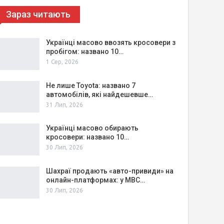
Зараз читають
Українці масово ввозять кросовери з
пробігом: названо 10…
1 Сер, 2026
Не лише Toyota: названо 7
автомобілів, які найдешевше…
31 Лип, 2026
Українці масово обирають
кросовери: названо 10…
30 Лип, 2026
Шахраї продають «авто-привиди» на
онлайн-платформах: у МВС…
30 Лип, 2026