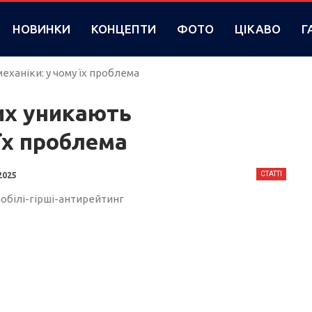
НОВИНКИ
КОНЦЕПТИ
ФОТО
ЦІКАВО
Г
еханіки: у чому їх проблема
их уникають
їх проблема
СТАТТІ
2025