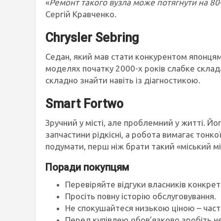
«
Ремонт такого вузла може потягнути на 80
Сергій Кравченко.
Chrysler Sebring
Седан, який мав стати конкурентом японцям
моделях початку 2000-х років слабке склада
складно знайти навіть із діагностикою.
Smart Fortwo
Зручний у місті, але проблемний у житті. Й
запчастини рідкісні, а робота вимагає тонко
подумати, перш ніж брати такий «міський м
Поради покупцям
Перевіряйте відгуки власників конкрет
Просіть повну історію обслуговування.
Не спокушайтеся низькою ціною – часто
Перед купівлею обов’язково зробіть н