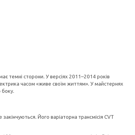
є темні сторони. У версіях 2011–2014 років
лектрика часом «живе своїм життям». У майстернях
 боку.
 закінчуються. Його варіаторна трансмісія CVT