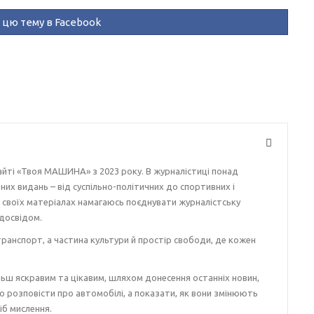
цю тему в Facebook
айті «Твоя МАШИНА» з 2023 року. В журналістиці понад
ізних видань – від суспільно-політичних до спортивних і
у своїх матеріалах намагаюсь поєднувати журналістську
досвідом.
ранспорт, а частина культури й простір свободи, де кожен
ьш яскравим та цікавим, шляхом донесення останніх новин,
о розповісти про автомобілі, а показати, як вони змінюють
іб мислення.