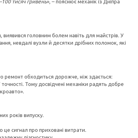
–100 тисяч гривень
», – пояснює механік із Дніпра
, виявився головним болем навіть для майстрів. У
ння, невдалі вузли й десятки дрібних поломок, які
ого ремонт обходиться дорожче, ніж здається:
ї точності. Тому досвідчені механіки радять добре
ікроавто».
них років випуску.
 це сигнал про приховані витрати.
езалежну діагностику.