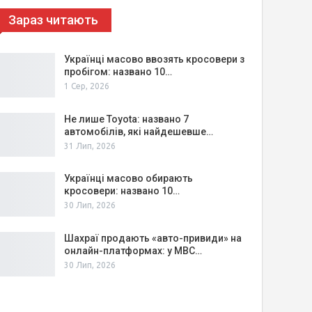
Зараз читають
Українці масово ввозять кросовери з
пробігом: названо 10…
1 Сер, 2026
Не лише Toyota: названо 7
автомобілів, які найдешевше…
31 Лип, 2026
Українці масово обирають
кросовери: названо 10…
30 Лип, 2026
Шахраї продають «авто-привиди» на
онлайн-платформах: у МВС…
30 Лип, 2026