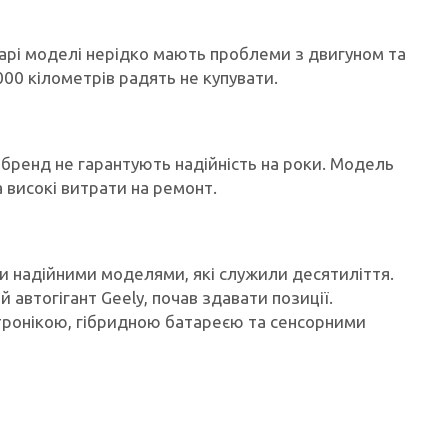
тарі моделі нерідко мають проблеми з двигуном та
000 кілометрів радять не купувати.
 бренд не гарантують надійність на роки. Модель
а високі витрати на ремонт.
и надійними моделями, які служили десятиліття.
й автогігант Geely, почав здавати позиції.
тронікою, гібридною батареєю та сенсорними