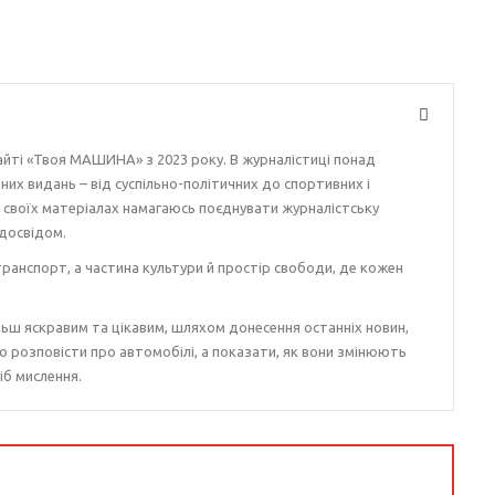
айті «Твоя МАШИНА» з 2023 року. В журналістиці понад
ізних видань – від суспільно-політичних до спортивних і
у своїх матеріалах намагаюсь поєднувати журналістську
досвідом.
ранспорт, а частина культури й простір свободи, де кожен
ьш яскравим та цікавим, шляхом донесення останніх новин,
о розповісти про автомобілі, а показати, як вони змінюють
іб мислення.