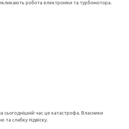
 викликають робота електроніки та турбомотора.
а сьогоднішній час це катастрофа. Власники
 та слабку підвіску.