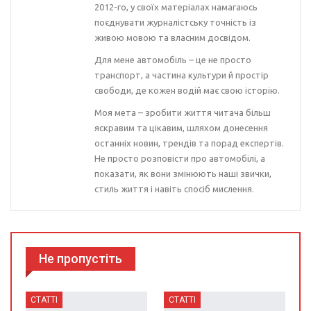
2012-го, у своїх матеріалах намагаюсь
поєднувати журналістську точність із
живою мовою та власним досвідом.
Для мене автомобіль – це не просто
транспорт, а частина культури й простір
свободи, де кожен водій має свою історію.
Моя мета – зробити життя читача більш
яскравим та цікавим, шляхом донесення
останніх новин, трендів та порад експертів.
Не просто розповісти про автомобілі, а
показати, як вони змінюють наші звички,
стиль життя і навіть спосіб мислення.
Не пропустіть
СТАТТІ
СТАТТІ