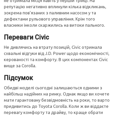
не отримала місця навіть у першій трійці. На
репутацію негативно вплинули кілька відкликань,
зокрема пов’язаних з паливним насосом у та
дефектами рульового управління. Крім того
власники інколи скаржились на витоки пального.
Переваги Civic
Не дивлячись на втрату позицій, Civic отримала
схвальні відгуки від J.D. Power щодо економічності,
керованості та комфорту. В цих компонентах Civic
вище за Corolla.
Підсумок
Обидві моделі сьогодні залишаються одними з
найбільш надійних на ринку. Однак якщо ви хочете
мати гарантовану безвідмовність на роки, то варто
придивитись до Toyota Corolla. Коли ж ви віддаєте
перевагу комфорту та драйву, то краще обрати