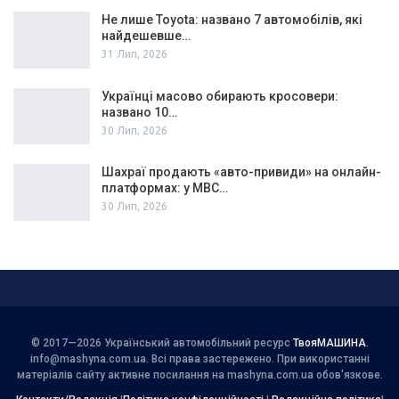
Не лише Toyota: названо 7 автомобілів, які
найдешевше…
31 Лип, 2026
Українці масово обирають кросовери:
названо 10…
30 Лип, 2026
Шахраї продають «авто-привиди» на онлайн-
платформах: у МВС…
30 Лип, 2026
© 2017—2026 Український автомобільний ресурс
ТвояМАШИНА
.
info@mashyna.com.ua
. Всі права застережено. При використанні
матеріалів сайту активне посилання на mashyna.com.ua обов'язкове.