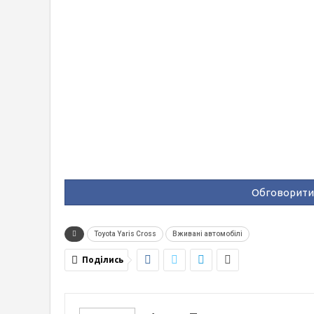
Обговорити 
Toyota Yaris Cross
Вживані автомобілі
Поділись