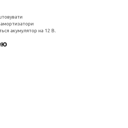
штовувати
я амортизатори
ься акумулятор на 12 В.
ею