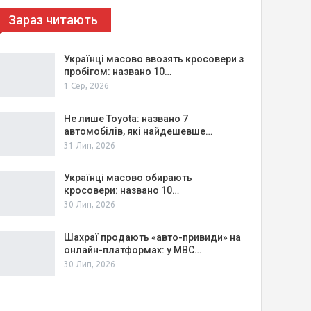
Зараз читають
Українці масово ввозять кросовери з
пробігом: названо 10…
1 Сер, 2026
Не лише Toyota: названо 7
автомобілів, які найдешевше…
31 Лип, 2026
Українці масово обирають
кросовери: названо 10…
30 Лип, 2026
Шахраї продають «авто-привиди» на
онлайн-платформах: у МВС…
30 Лип, 2026