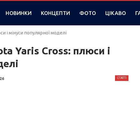
НОВИНКИ
КОНЦЕПТИ
ФОТО
ЦІКАВО
Г
юси і мінуси популярної моделі
a Yaris Cross: плюси і
делі
СТАТТІ
026