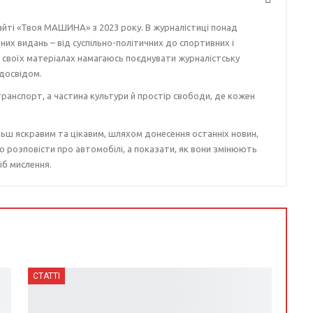
айті «Твоя МАШИНА» з 2023 року. В журналістиці понад
ізних видань – від суспільно-політичних до спортивних і
у своїх матеріалах намагаюсь поєднувати журналістську
досвідом.
ранспорт, а частина культури й простір свободи, де кожен
ьш яскравим та цікавим, шляхом донесення останніх новин,
о розповісти про автомобілі, а показати, як вони змінюють
іб мислення.
СТАТТІ