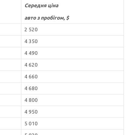
Середня ціна
авто з пробігом, $
2 520
4 350
4 490
4 620
4 660
4 680
4 800
4 950
5 010