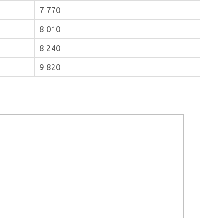
7 770
8 010
8 240
9 820