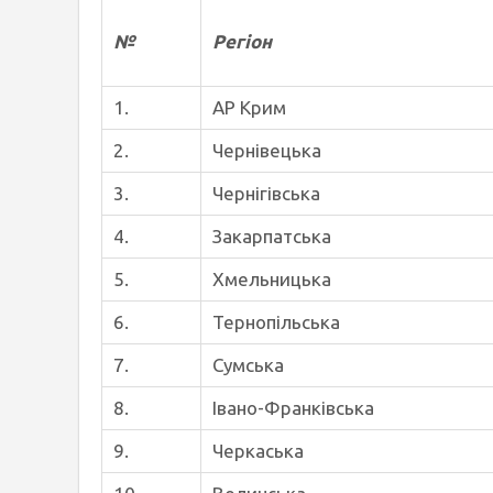
№
Регіон
1.
АР Крим
2.
Чернівецька
3.
Чернігівська
4.
Закарпатська
5.
Хмельницька
6.
Тернопільська
7.
Сумська
8.
Івано-Франківська
9.
Черкаська