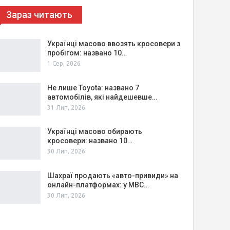
Зараз читають
Українці масово ввозять кросовери з
пробігом: названо 10…
1 Сер, 2026
Не лише Toyota: названо 7
автомобілів, які найдешевше…
31 Лип, 2026
Українці масово обирають
кросовери: названо 10…
30 Лип, 2026
Шахраї продають «авто-привиди» на
онлайн-платформах: у МВС…
30 Лип, 2026