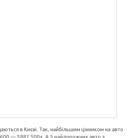
ються в Києві. Так, найбільшим цінником на авто
S600 — $882 500+. А 5 найдорожчих авто з