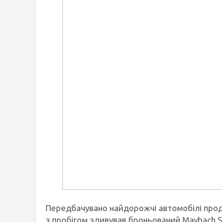
Передбачувано найдорожчі автомобілі прода
з пробігом здивував броньований Maybach 