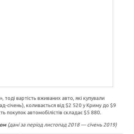
, тоді вартість вживаних авто, які купували
ад-січень), коливається від $2 520 у Криму до $9
сть покупок автомобілістів складає $5 880.
гом
(дані за період листопад 2018 — січень 2019)