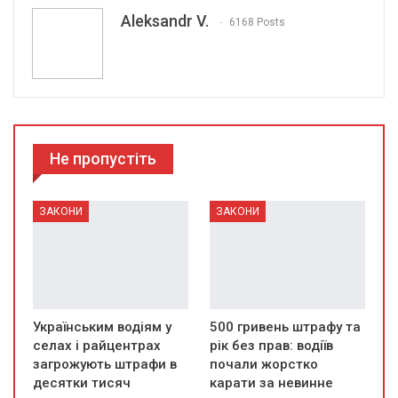
Aleksandr V.
6168 Posts
Не пропустіть
ЗАКОНИ
ЗАКОНИ
Українським водіям у
500 гривень штрафу та
селах і райцентрах
рік без прав: водіїв
загрожують штрафи в
почали жорстко
десятки тисяч
карати за невинне