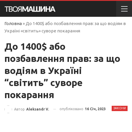
Головна
»
До 1400$ або позбавлення прав: за що водіям в
Україні «світить» суворе покарання
До 1400$ або
позбавлення прав: за що
водіям в Україні
“світить” суворе
покарання
ЗАКОНИ
опубліковано
16 Січ, 2023
Автор
Aleksandr V.