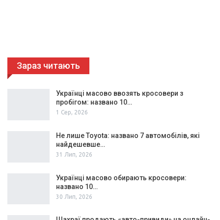
Зараз читають
Українці масово ввозять кросовери з
пробігом: названо 10…
1 Сер, 2026
Не лише Toyota: названо 7 автомобілів, які
найдешевше…
31 Лип, 2026
Українці масово обирають кросовери:
названо 10…
30 Лип, 2026
Шахраї продають «авто-привиди» на онлайн-