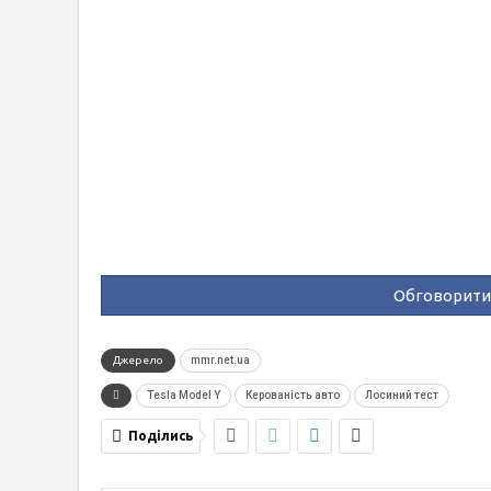
Обговорити 
Джерело
mmr.net.ua
Tesla Model Y
Керованість авто
Лосиний тест
Поділись