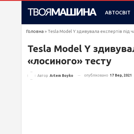
АВТОСВІТ
Головна
»
Tesla Model Y здивувала експертів під ч
Tesla Model Y здивува
«лосиного» тесту
опубліковано
17 Вер, 2021
Автор
Artem Boyko