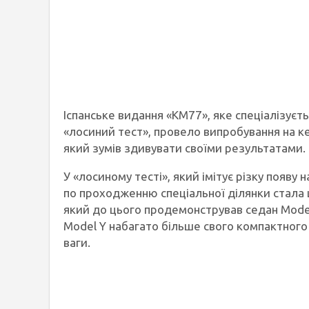
Іспанське видання «KM77», яке спеціалізуєт
«лосиний тест», провело випробування на к
який зумів здивувати своїми результатами.
У «лосиному тесті», який імітує різку появу
по проходженню спеціальної ділянки стала ш
який до цього продемонстрував седан Model
Model Y набагато більше свого компактног
ваги.