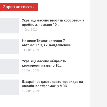
Зараз читають
Українці масово ввозять кросовери з
пробігом: названо 10…
1 Сер, 2026
Не лише Toyota: названо 7
автомобілів, які найдешевше…
31 Лип, 2026
Українці масово обирають
кросовери: названо 10…
30 Лип, 2026
Шахраї продають «авто-привиди» на
онлайн-платформах: у МВС…
30 Лип, 2026