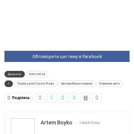
Обговорити цю тему в Facebook
Джерело
mmr.net.ua
Toyota Land Cruiser Prado
Автомобільні новини
Новинки авто
Поділись
Artem Boyko
14068 Posts