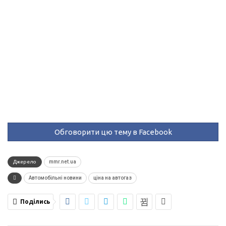
Обговорити цю тему в Facebook
Джерело
mmr.net.ua
Автомобільні новини
ціна на автогаз
Поділись