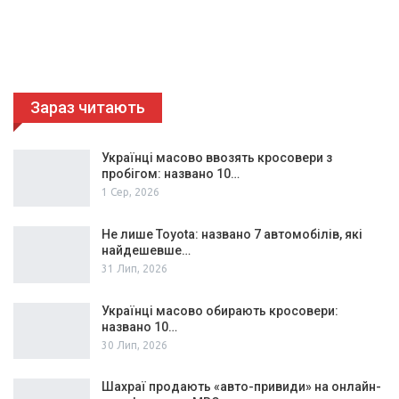
Зараз читають
Українці масово ввозять кросовери з
пробігом: названо 10…
1 Сер, 2026
Не лише Toyota: названо 7 автомобілів, які
найдешевше…
31 Лип, 2026
Українці масово обирають кросовери:
названо 10…
30 Лип, 2026
Шахраї продають «авто-привиди» на онлайн-