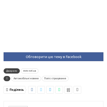
Обговорити цю тему в Facebook
Джерело
mmr.net.ua
Автомобільні новини
Поліс страхування
Поділись