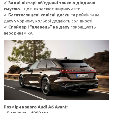
✔
Задні ліхтарі об’єднані тонкою діодною
смугою
– це підкреслює ширину авто.
✔
Багатоспицеві колісні диски
та рейлінги на
даху у чорному кольорі додають солідності.
✔
Спойлер і “плавець” на даху
покращують
аеродинаміку.
Розміри нового Audi A6 Avant:
▪
Довжина
–
4990 мм