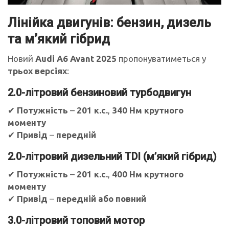
Лінійка двигунів: бензин, дизель
та м’який гібрид
Новий
Audi A6 Avant 2025
пропонуватиметься у
трьох версіях
:
2.0-літровий бензиновий турбодвигун
✔
Потужність
–
201 к.с.
,
340 Нм крутного
моменту
✔
Привід
–
передній
2.0-літровий дизельний TDI (м’який гібрид)
✔
Потужність
–
201 к.с.
,
400 Нм крутного
моменту
✔
Привід
–
передній або повний
3.0-літровий топовий мотор