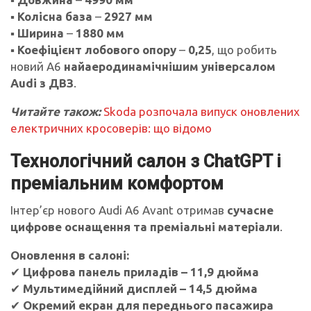
▪
Колісна база
–
2927 мм
▪
Ширина
–
1880 мм
▪
Коефіцієнт лобового опору
–
0,25
, що робить
новий A6
найаеродинамічнішим універсалом
Audi з ДВЗ
.
Читайте також:
Skoda розпочала випуск оновлених
електричних кросоверів: що відомо
Технологічний салон з Ch
atGPT і
преміальним комфортом
Інтер’єр нового Audi A6 Avant отримав
сучасне
цифрове оснащення та преміальні матеріали
.
Оновлення в салоні:
✔
Цифрова панель приладів – 11,9 дюйма
✔
Мультимедійний дисплей – 14,5 дюйма
✔
Окремий екран для переднього пасажира