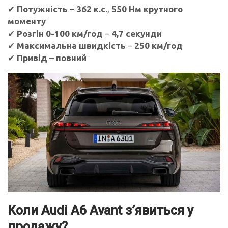
✔
Потужність
–
362 к.с.
,
550 Нм крутного
моменту
✔
Розгін 0-100 км/год
–
4,7 секунди
✔
Максимальна швидкість
–
250 км/год
✔
Привід
–
повний
Коли Audi A6 Avant з’явиться у
продажу?