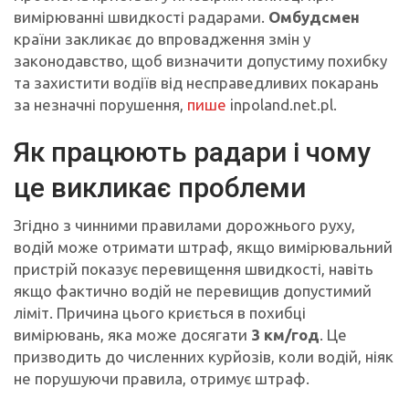
вимірюванні швидкості радарами.
Омбудсмен
країни закликає до впровадження змін у
законодавство, щоб визначити допустиму похибку
та захистити водіїв від несправедливих покарань
за незначні порушення,
пише
inpoland.net.pl.
Як працюють радари і чому
це викликає проблеми
Згідно з чинними правилами дорожнього руху,
водій може отримати штраф, якщо вимірювальний
пристрій показує перевищення швидкості, навіть
якщо фактично водій не перевищив допустимий
ліміт. Причина цього криється в похибці
вимірювань, яка може досягати
3 км/год
. Це
призводить до численних курйозів, коли водій, ніяк
не порушуючи правила, отримує штраф.