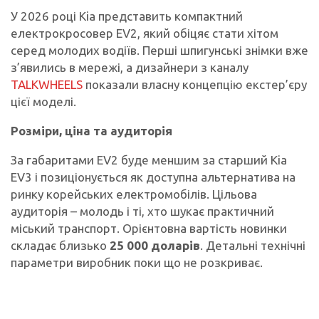
У 2026 році Kia представить компактний
електрокросовер EV2, який обіцяє стати хітом
серед молодих водіїв. Перші шпигунські знімки вже
з’явились в мережі, а дизайнери з каналу
TALKWHEELS
показали власну концепцію екстер’єру
цієї моделі.
Розміри, ціна та аудиторія
За габаритами EV2 буде меншим за старший Kia
EV3 і позиціонується як доступна альтернатива на
ринку корейських електромобілів. Цільова
аудиторія – молодь і ті, хто шукає практичний
міський транспорт. Орієнтовна вартість новинки
складає близько
25 000 доларів
. Детальні технічні
параметри виробник поки що не розкриває.