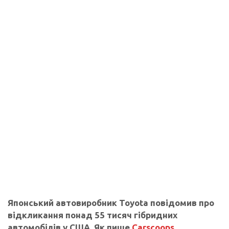
Японський автовиробник Toyota повідомив про
відкликання понад 55 тисяч гібридних
автомобілів у США. Як пише
Carscoops
,