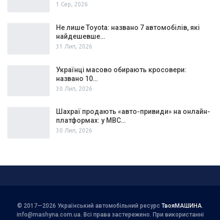
1 Сер, 2026
Не лише Toyota: названо 7 автомобілів, які
найдешевше…
31 Лип, 2026
Українці масово обирають кросовери:
названо 10…
30 Лип, 2026
Шахраї продають «авто-привиди» на онлайн-
платформах: у МВС…
30 Лип, 2026
© 2017—2026 Український автомобільний ресурс
ТвояМАШИНА
.
info@mashyna.com.ua
. Всі права застережено. При використанні