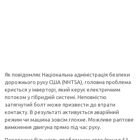
Як повідомляє Національна адміністрація безпеки
дорожнього руху США (NHTSA), головна проблема
криється у інверторі, який керує електричним
потоком у гібридній системі. Неповністю
затягнутий болт може призвести до втрати
контакту. В результаті активується аварійний
режим чи машина зовсім глохне. Можливе раптове
вимкнення двигуна прямо під час руху.
Переважна більшість проблемних авто (понад 51