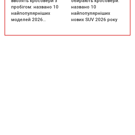
ввозять кросовери з
обирають кросовери:
пробігом: названо 10
названо 10
найпопулярніших
найпопулярніших
моделей 2026…
нових SUV 2026 року