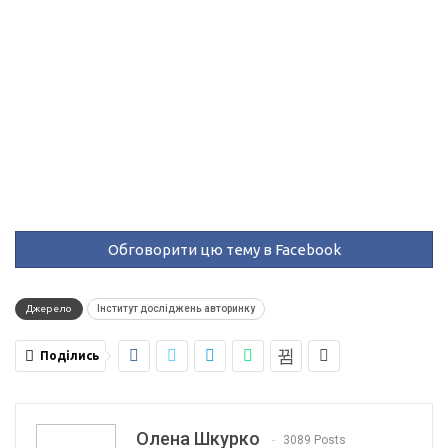
Обговорити цю тему в Facebook
Джерело
Інститут досліджень авторинку
Поділись
Олена Шкурко
3089 Posts