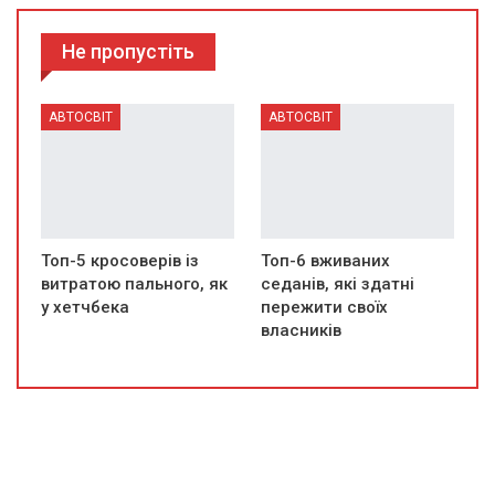
Не пропустіть
АВТОСВІТ
АВТОСВІТ
Топ-5 кросоверів із
Топ-6 вживаних
витратою пального, як
седанів, які здатні
у хетчбека
пережити своїх
власників