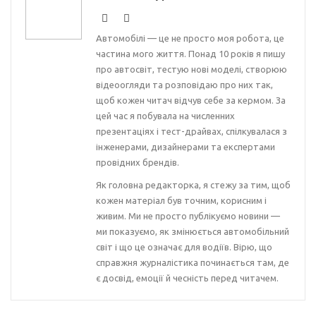
Автомобілі — це не просто моя робота, це
частина мого життя. Понад 10 років я пишу
про автосвіт, тестую нові моделі, створюю
відеоогляди та розповідаю про них так,
щоб кожен читач відчув себе за кермом. За
цей час я побувала на численних
презентаціях і тест-драйвах, спілкувалася з
інженерами, дизайнерами та експертами
провідних брендів.
Як головна редакторка, я стежу за тим, щоб
кожен матеріал був точним, корисним і
живим. Ми не просто публікуємо новини —
ми показуємо, як змінюється автомобільний
світ і що це означає для водіїв. Вірю, що
справжня журналістика починається там, де
є досвід, емоції й чесність перед читачем.