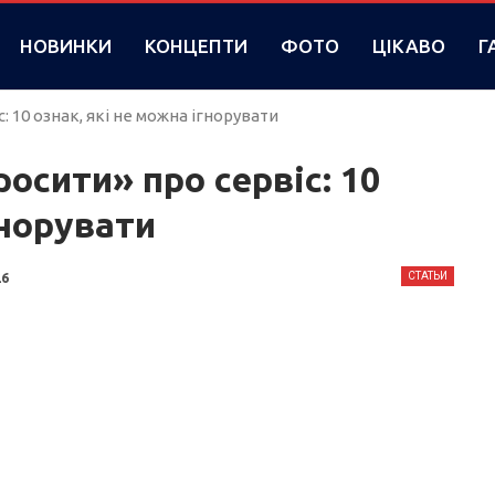
НОВИНКИ
КОНЦЕПТИ
ФОТО
ЦІКАВО
Г
 10 ознак, які не можна ігнорувати
осити» про сервіс: 10
гнорувати
CТАТЬИ
26