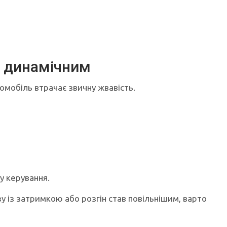
ш динамічним
мобіль втрачає звичну жвавість.
у керування.
зу із затримкою або розгін став повільнішим, варто