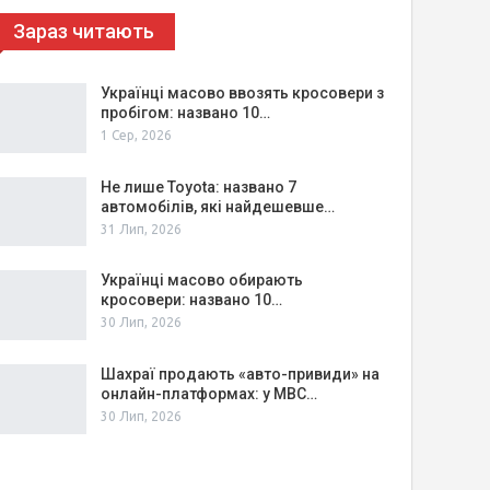
Зараз читають
Українці масово ввозять кросовери з
пробігом: названо 10…
1 Сер, 2026
Не лише Toyota: названо 7
автомобілів, які найдешевше…
31 Лип, 2026
Українці масово обирають
кросовери: названо 10…
30 Лип, 2026
Шахраї продають «авто-привиди» на
онлайн-платформах: у МВС…
30 Лип, 2026