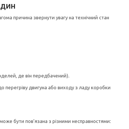
ідин
гома причина звернути увагу на технічний стан
оделей, де він передбачений).
до перегріву двигуна або виходу з ладу коробки
х може бути пов’язана з різними несправностями: