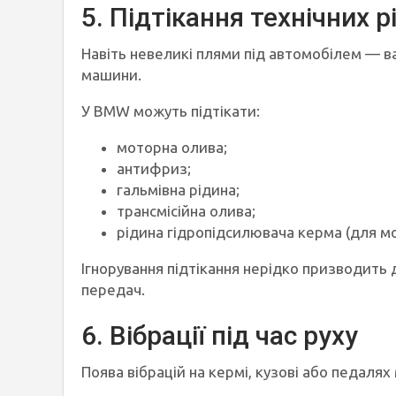
5. Підтікання технічних р
Навіть невеликі плями під автомобілем — ва
машини.
У BMW можуть підтікати:
моторна олива;
антифриз;
гальмівна рідина;
трансмісійна олива;
рідина гідропідсилювача керма (для м
Ігнорування підтікання нерідко призводить 
передач.
6. Вібрації під час руху
Поява вібрацій на кермі, кузові або педаля