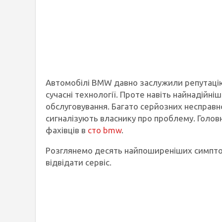
Автомобілі BMW давно заслужили репутацію
сучасні технології. Проте навіть найнадійн
обслуговування. Багато серйозних несправ
сигналізують власнику про проблему. Головн
фахівців в
сто bmw
.
Розглянемо десять найпоширеніших симптом
відвідати сервіс.