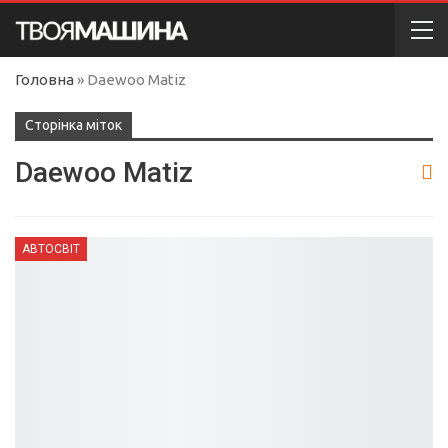
Головна
»
Daewoo Matiz
Сторінка міток
Daewoo Matiz
АВТОСВІТ