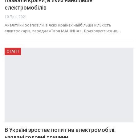
Назвали країни, в яких найбільше
електромобілів
10 Тра, 2021
Аналітики розповіли, в яких країнах найбільша кількість
електрокарів, передає «Твоя МАШИНА» . Враховуються не…
СТАТТІ
В Україні зростає попит на електромобілі:
названі головні причини